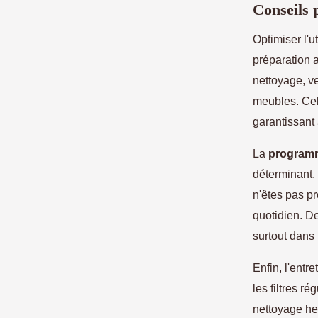
Conseils 
Optimiser l'u
préparation 
nettoyage, ve
meubles. Cela
garantissant
La
programma
déterminant.
n'êtes pas pr
quotidien. D
surtout dans
Enfin, l'entr
les filtres r
nettoyage h