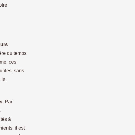
otre
eurs
bère du temps
ome, ces
eubles, sans
 le
ns
. Par
s
ltés à
ents, il est