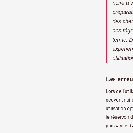
nuire à 
préparat
des chem
des régl
terme. D
expérien
utilisati
Les erreu
Lors de l'util
peuvent nuire
utilisation o
le réservoir 
puissance d'a