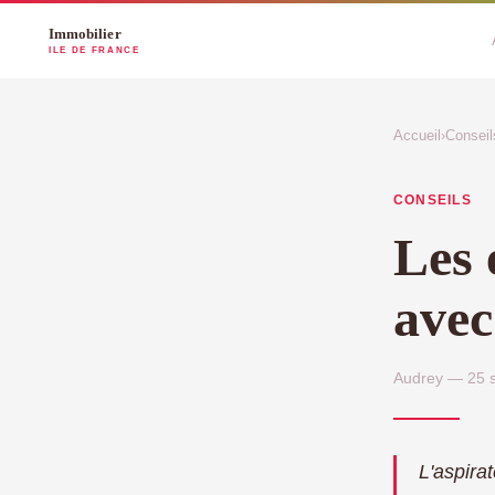
Accueil
›
Conseil
CONSEILS
Les 
avec
Audrey — 25 s
L'aspira