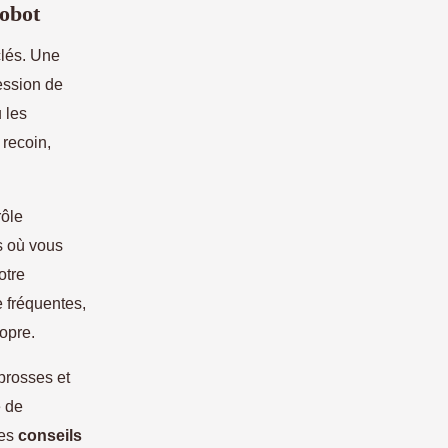
robot
clés. Une
ession de
 les
 recoin,
rôle
s où vous
otre
e fréquentes,
opre.
 brosses et
e de
ces
conseils