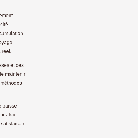
vement
cité
ccumulation
toyage
 réel.
osses et des
 de maintenir
es méthodes
e baisse
pirateur
satisfaisant.