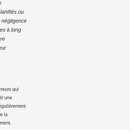
e
lanifiés ou
 négligence
mes à long
tre
eur
rreurs qui
ir une
régulièrement
e la
ement.