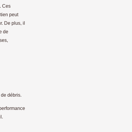
s. Ces
tien peut
. De plus, il
e de
ses,
 de débris.
 performance
l.