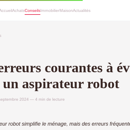
Accueil
Achats
Conseils
Immobilier
Maison
Actualités
s
erreurs courantes à év
 un aspirateur robot
eptembre 2024 — 4 min de lecture
teur robot simplifie le ménage, mais des erreurs fréquen