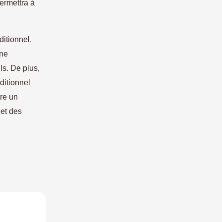
permettra à
ditionnel.
une
ls. De plus,
ditionnel
tre un
 et des